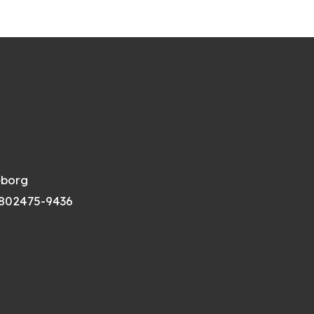
eborg
802475-9436