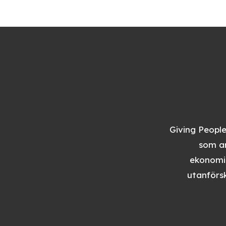
Giving People
som ar
ekonomis
utanförsk