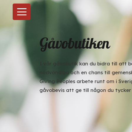
Gåvobutiken
I vår gåvobutik kan du bidra till att
nödvändiga och en chans till gemenska
Giving Peoples arbete runt om i Sveri
gåvobevis att ge till någon du tycker