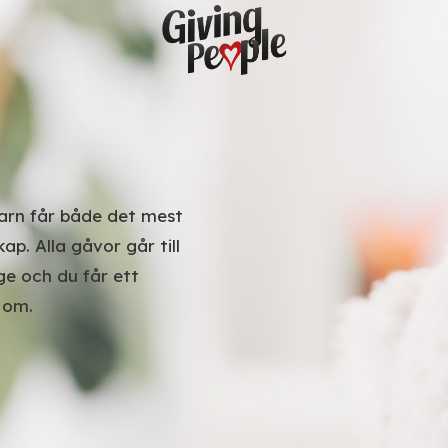
 barn får både det mest
p. Alla gåvor går till
ge och du får ett
 om.