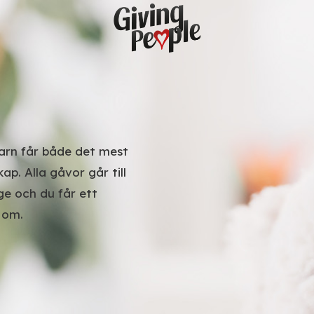
 barn får både det mest
p. Alla gåvor går till
ge och du får ett
 om.