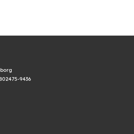
eborg
802475-9436