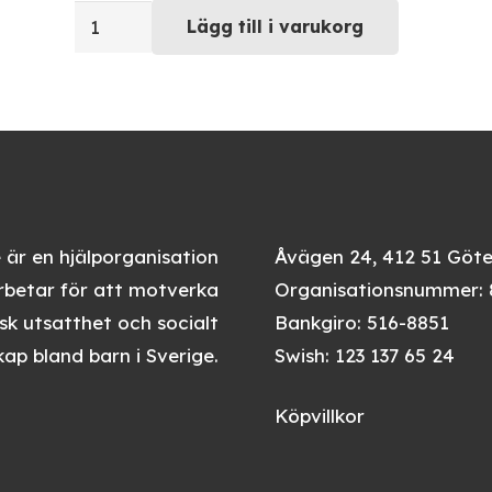
Armband
Lägg till i varukorg
ett
av
varje
mängd
 är en hjälporganisation
Åvägen 24, 412 51 Göt
betar för att motverka
Organisationsnummer: 
k utsatthet och socialt
Bankgiro: 516-8851
ap bland barn i Sverige.
Swish: 123 137 65 24
Köpvillkor