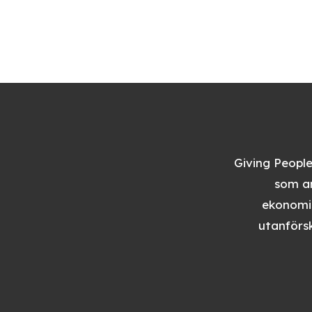
Giving People
som ar
ekonomis
utanförsk