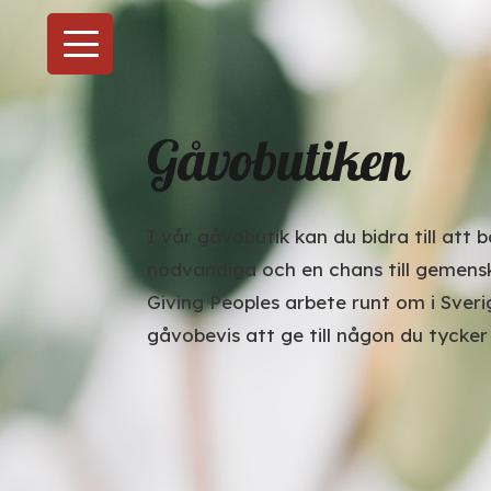
Gåvobutiken
I vår gåvobutik kan du bidra till att
nödvändiga och en chans till gemenska
Giving Peoples arbete runt om i Sveri
gåvobevis att ge till någon du tycker