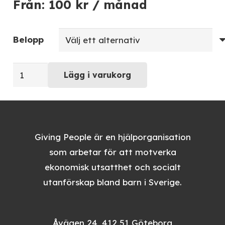
Från:
100
kr
/ månad
Belopp
Ge
Lägg i varukorg
ett
frukostpaket
varje
månad
Giving People är en hjälporganisation
mängd
som arbetar för att motverka
ekonomisk utsatthet och socialt
utanförskap bland barn i Sverige.
Åvägen 24, 412 51 Göteborg