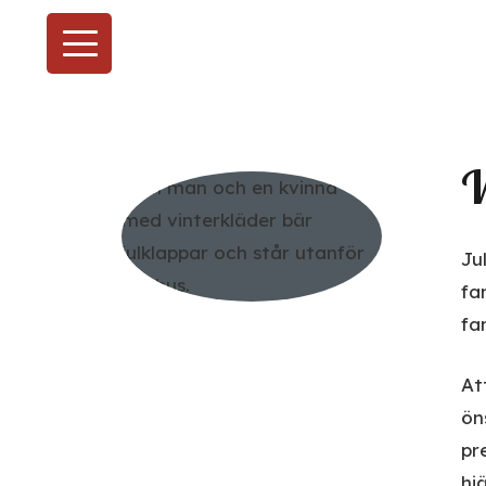
V
Ju
fa
fa
At
ön
pr
hj