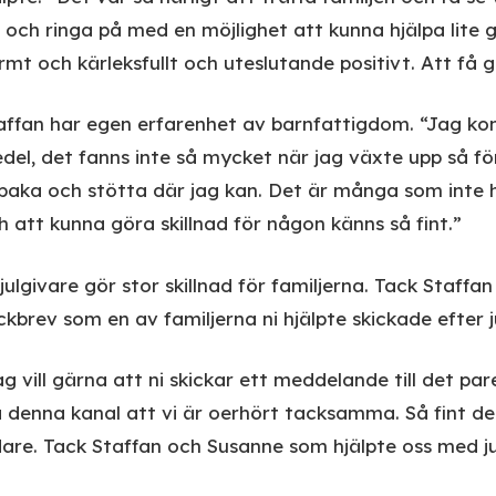
t och ringa på med en möjlighet att kunna hjälpa lite 
rmt och kärleksfullt och uteslutande positivt. Att få g
affan har egen erfarenhet av barnfattigdom. “Jag k
del, det fanns inte så mycket när jag växte upp så för 
llbaka och stötta där jag kan. Det är många som inte
h att kunna göra skillnad för någon känns så fint.”
 julgivare gör stor skillnad för familjerna. Tack Staffa
ckbrev som en av familjerna ni hjälpte skickade efter j
ag vill gärna att ni skickar ett meddelande till det p
a denna kanal att vi är oerhört tacksamma. Så fint det
dare. Tack Staffan och Susanne som hjälpte oss med j