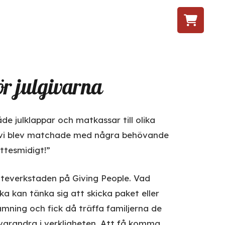
ör julgivarna
e julklappar och matkassar till olika
le, vi blev matchade med några behövande
ttesmidigt!”
tomteverkstaden på Giving People. Vad
lka kan tänka sig att skicka paket eller
mning och fick då träffa familjerna de
e varandra i verkligheten. Att få komma