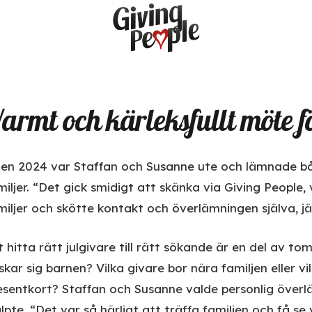
armt och kärleksfullt möte f
len 2024 var Staffan och Susanne ute och lämnade båd
miljer. “Det gick smidigt att skänka via Giving Peop
miljer och skötte kontakt och överlämningen själva, jä
t hitta rätt julgivare till rätt sökande är en del av 
skar sig barnen? Vilka givare bor nära familjen eller vi
esentkort? Staffan och Susanne valde personlig överlä
älpte. “Det var så härligt att träffa familjen och få s