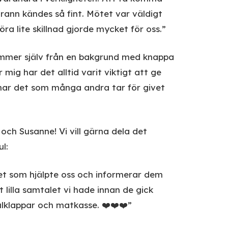
grann kändes så fint. Mötet var väldigt
öra lite skillnad gjorde mycket för oss.”
ommer själv från en bakgrund med knappa
mig har det alltid varit viktigt att ge
 har det som många andra tar för givet
n och Susanne! Vi vill gärna dela det
ul:
aret som hjälpte oss och informerar dem
 lilla samtalet vi hade innan de gick
ulklappar och matkasse. ❤️❤️❤️”