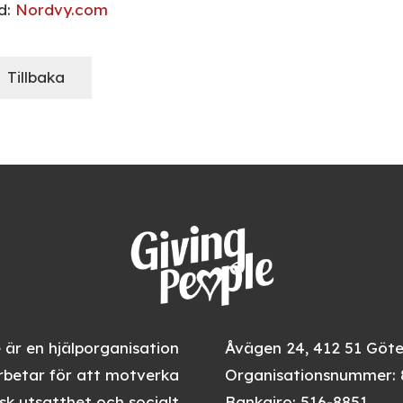
ld:
Nordvy.com
Tillbaka
 är en hjälporganisation
Åvägen 24, 412 51 Göt
betar för att motverka
Organisationsnummer: 
k utsatthet och socialt
Bankgiro: 516-8851