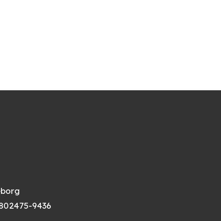
eborg
802475-9436