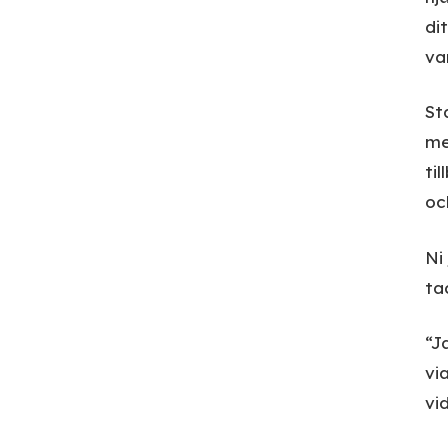
di
va
St
me
ti
oc
Ni
ta
“J
vi
vi