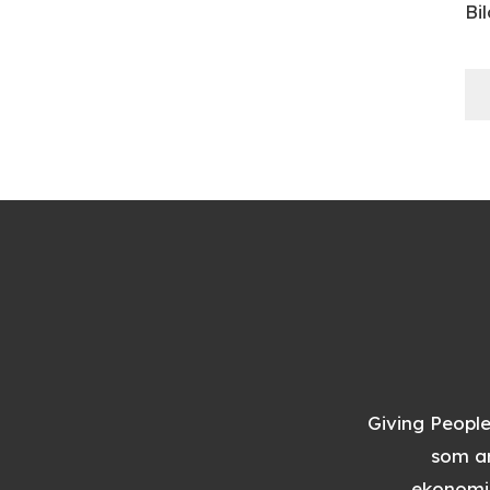
Bi
Giving People
som ar
ekonomis