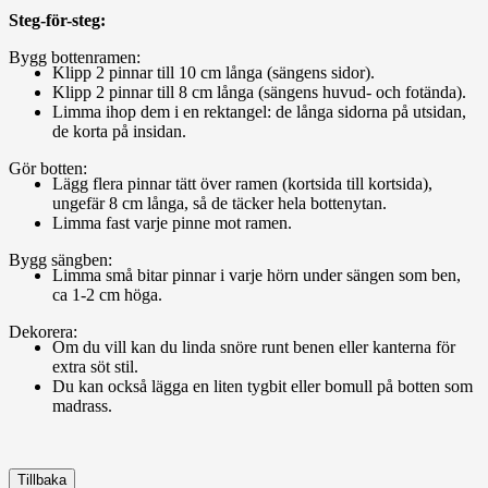
Steg-för-steg:
Bygg bottenramen:
Klipp 2 pinnar till 10 cm långa (sängens sidor).
Klipp 2 pinnar till 8 cm långa (sängens huvud- och fotända).
Limma ihop dem i en rektangel: de långa sidorna på utsidan,
de korta på insidan.
Gör botten:
Lägg flera pinnar tätt över ramen (kortsida till kortsida),
ungefär 8 cm långa, så de täcker hela bottenytan.
Limma fast varje pinne mot ramen.
Bygg sängben:
Limma små bitar pinnar i varje hörn under sängen som ben,
ca 1-2 cm höga.
Dekorera:
Om du vill kan du linda snöre runt benen eller kanterna för
extra söt stil.
Du kan också lägga en liten tygbit eller bomull på botten som
madrass.
Tillbaka