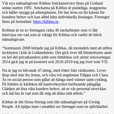
Vår nya månadsgivare Kibbas Snickarservice finns på Gotland
sedan starten 1991. Snickarna på Kibbas är punktliga, noggranna
och håller snyggt på arbetsplatsen. De har även en fin känsla för
kundens behov och kan alltid hitta individuella lösningar. Företaget
finns på hemsidan:
https://kibbas.se
.
Robban är en av företagets cirka 40 medarbetare som vi fått
intervjua om vad som är viktigt för Kibbas och varför de blivit
månadsgivare.
“Sommaren 2008 började jag på Kibbas, då mestadels med att utföra
luckbyten i kök åt Gotlandshem. Det gick över till fönsterbyten samt
en hel del privatkunders jobb som fritidshus och större renoveringar.
2014 gick jag in på kontoret och 2018-2019 tog jag över som VD.
Nu är jag en blivande 47-åring, med rötter från västkusten. Lever
ihop med min fru Jenny, och våra två ungdomar Filippa och Clara.
Är en social person som gillar att hänga med vänner samt cykling.
På fritiden är kärleken till hantverksyrket fortfarande påtagligt.
Glädjen att lösa våra kunders behov, att se vår personal utvecklas
och må bra är vad som får mig att älska mitt arbete.”
Kibbas är det första företag som blir månadsgivare på Giving
People. Att hjälpa barn i utsatthet ser företaget som en självklarhet.