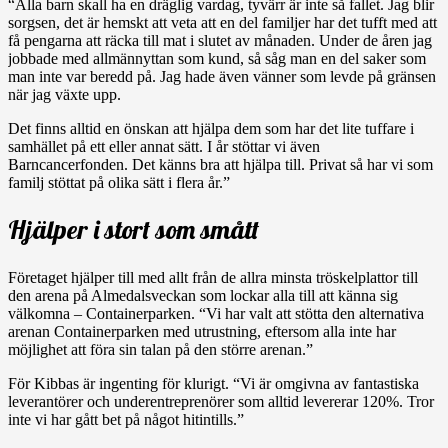
“Alla barn skall ha en dräglig vardag, tyvärr är inte så fallet. Jag blir
sorgsen, det är hemskt att veta att en del familjer har det tufft med att
få pengarna att räcka till mat i slutet av månaden. Under de åren jag
jobbade med allmännyttan som kund, så såg man en del saker som
man inte var beredd på. Jag hade även vänner som levde på gränsen
när jag växte upp.
Det finns alltid en önskan att hjälpa dem som har det lite tuffare i
samhället på ett eller annat sätt. I år stöttar vi även
Barncancerfonden. Det känns bra att hjälpa till. Privat så har vi som
familj stöttat på olika sätt i flera år.”
Hjälper i stort som smått
Företaget hjälper till med allt från de allra minsta tröskelplattor till
den arena på Almedalsveckan som lockar alla till att känna sig
välkomna – Containerparken. “Vi har valt att stötta den alternativa
arenan Containerparken med utrustning, eftersom alla inte har
möjlighet att föra sin talan på den större arenan.”
För Kibbas är ingenting för klurigt. “Vi är omgivna av fantastiska
leverantörer och underentreprenörer som alltid levererar 120%. Tror
inte vi har gått bet på något hitintills.”