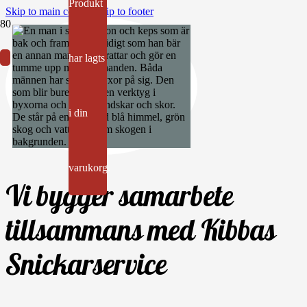
Produkt
Skip to main content
Skip to footer
har lagts
i din
varukorg.
Vi bygger samarbete
tillsammans med Kibbas
Snickarservice